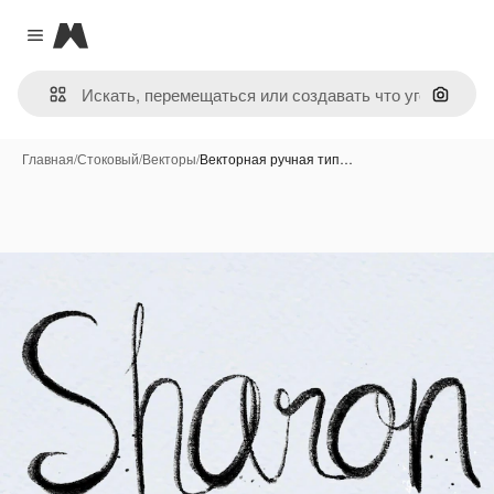
Magnific
Close menu
Поиск 
Главная
/
Стоковый
/
Векторы
/
Векторная ручная тип…