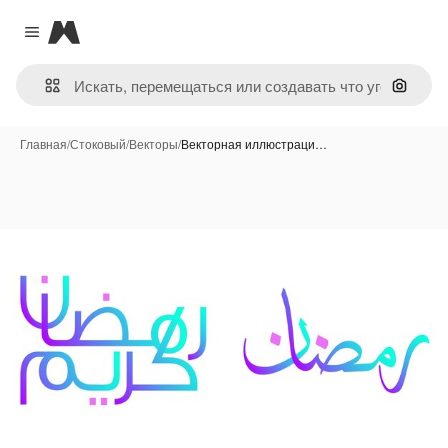
Magnific
Close menu
Поиск 
Главная
/
Стоковый
/
Векторы
/
Векторная иллюстраци…