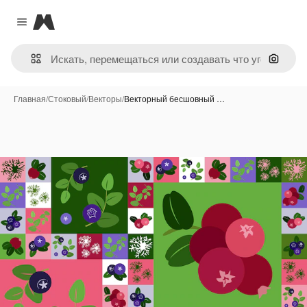
Magnific
Close menu
Поиск 
Главная
/
Стоковый
/
Векторы
/
Векторный бесшовный …