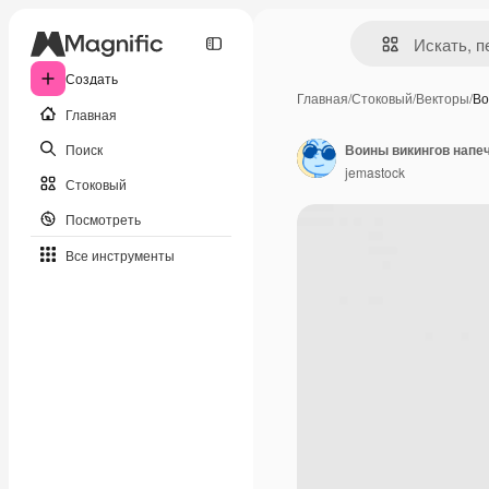
Создать
Главная
/
Стоковый
/
Векторы
/
Во
Главная
Поиск
Воины викингов напе
jemastock
Стоковый
Посмотреть
Все инструменты