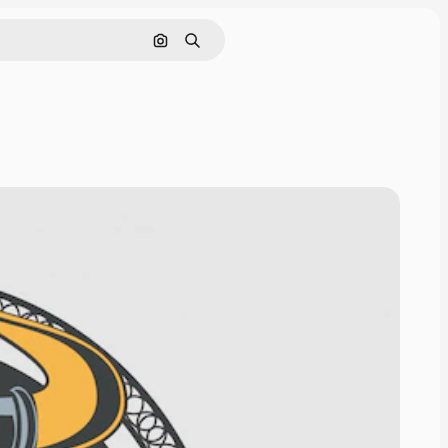
Поиск по изображению
Поиск