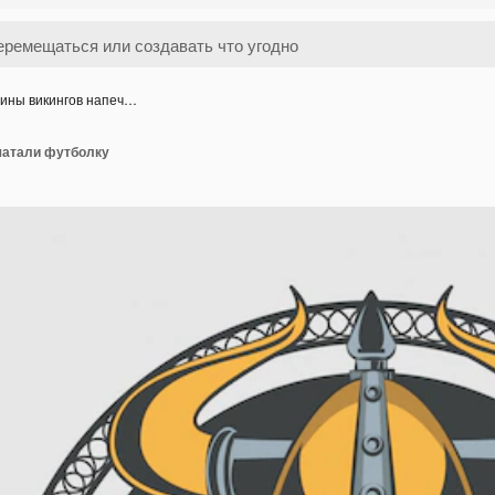
ины викингов напеч…
чатали футболку