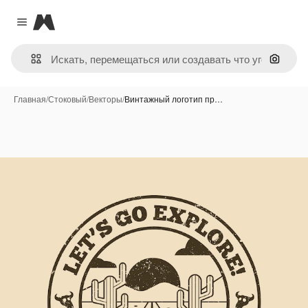
Magnific
Close menu
Поиск 
Главная
/
Стоковый
/
Векторы
/
Винтажный логотип пр…