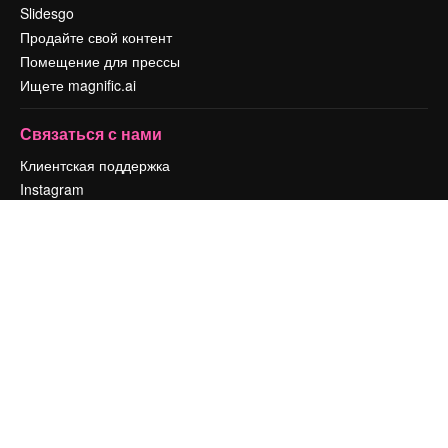
Slidesgo
Продайте свой контент
Помещение для прессы
Ищете magnific.ai
Связаться с нами
Клиентская поддержка
Instagram
YouTube
LinkedIn
TikTok
Discord
X
Reddit
Copyright © 2010-
2026
Freepik Company S.L.U.
Все права защищены
.