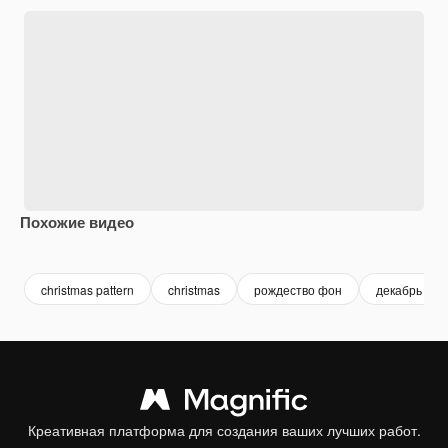
Похожие видео
Premium
Premium
Сгенерировано с помощью ИИ
Premium
Premium
christmas pattern
christmas
рождество фон
декабрь
Креативная платформа для создания ваших лучших работ.