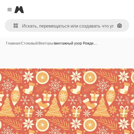
Magnific
Close menu
Поиск 
Главная
/
Стоковый
/
Векторы
/
винтажный узор Рожде…