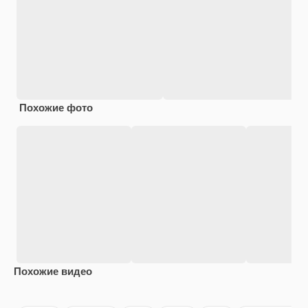
Похожие фото
Похожие видео
Premium
Premium
Сгенерировано с помощью ИИ
Premium
Premium