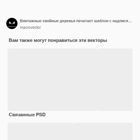
Винтажные хвойные деревья печатает шаблон с надписями еловых ветвей шишек на черно-белых рубашках изолированы
macrovector
Вам также могут понравиться эти векторы
Связанные PSD