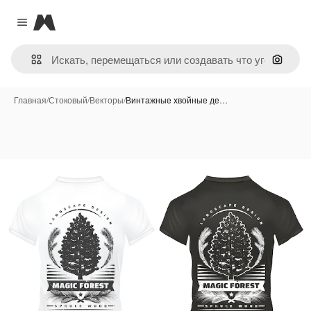
Magnific
Close menu
Поиск 
Главная
/
Стоковый
/
Векторы
/
Винтажные хвойные де…