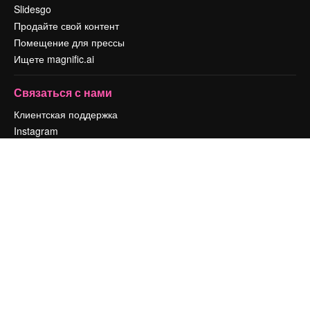
Slidesgo
Продайте свой контент
Помещение для прессы
Ищете magnific.ai
Связаться с нами
Клиентская поддержка
Instagram
YouTube
LinkedIn
TikTok
Discord
X
Reddit
Copyright © 2010-
2026
Freepik Company S.L.U.
Все права защищены
.