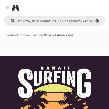
Magnific
Close menu
Поиск 
Главная
/
Стоковый
/
Векторы
/
Vintage Гавайи, серф…