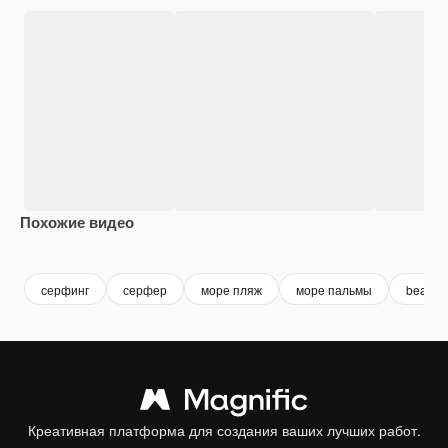
Похожие видео
Premium
Premium
Сгенерировано с помощью ИИ
Premium
Premium
Сгенериров
серфинг
серфер
море пляж
море пальмы
beach
Креативная платформа для создания ваших лучших работ.