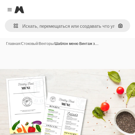
Magnific
Close menu
Поиск 
Главная
/
Стоковый
/
Векторы
/
Шаблон меню Винтаж з…