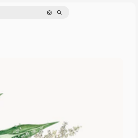
Поиск по изображению
Поиск