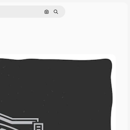
Поиск по изображению
Поиск