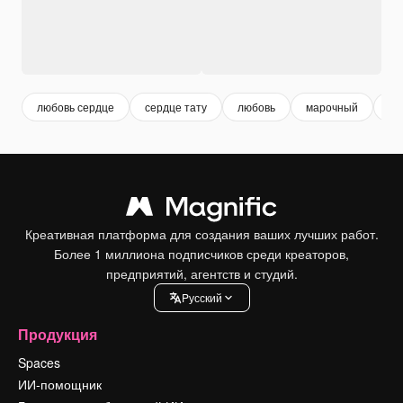
любовь сердце
сердце тату
любовь
марочный
се
Креативная платформа для создания ваших лучших работ.
Более 1 миллиона подписчиков среди креаторов,
предприятий, агентств и студий.
Pусский
Продукция
Spaces
ИИ-помощник