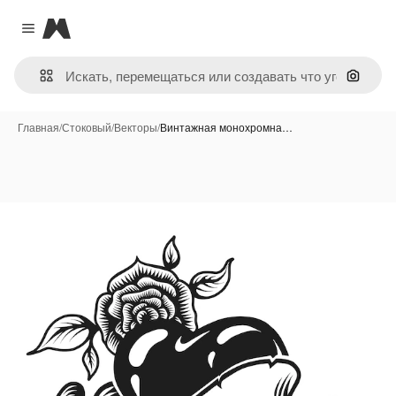
Magnific
Close menu
Поиск 
Главная
/
Стоковый
/
Векторы
/
Винтажная монохромна…