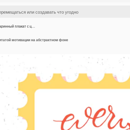
аринный плакат с ц…
итатой мотивации на абстрактном фоне