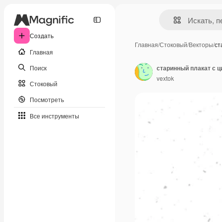
Создать
Главная
/
Стоковый
/
Векторы
/
ст
Главная
Поиск
старинный плакат с ц
vextok
Стоковый
Посмотреть
Все инструменты