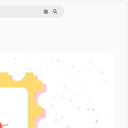
Поиск по изображению
Поиск