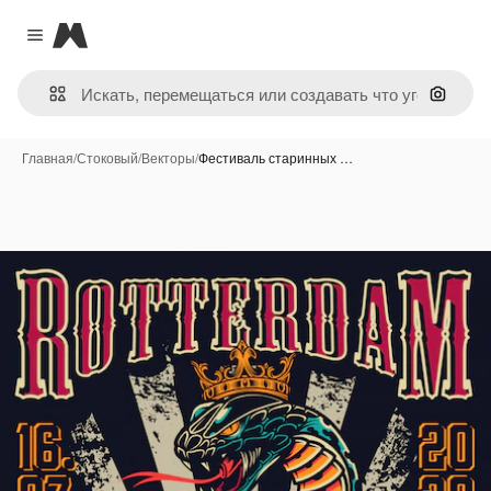
Magnific
Close menu
Поиск 
Главная
/
Стоковый
/
Векторы
/
Фестиваль старинных …