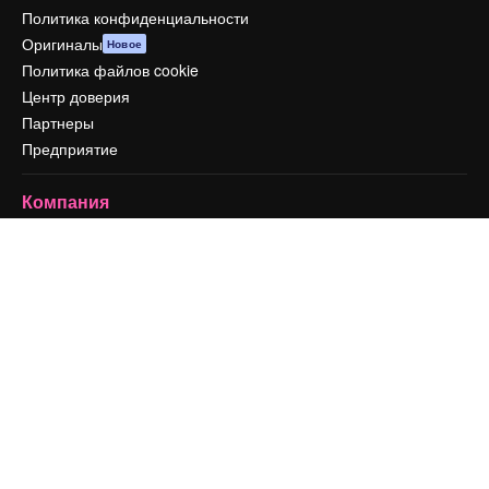
Политика конфиденциальности
Оригиналы
Новое
Политика файлов cookie
Центр доверия
Партнеры
Предприятие
Компания
Цены
О нас
Reviews
Вакансии
Поиск тенденций
Блог
События
Slidesgo
Продайте свой контент
Помещение для прессы