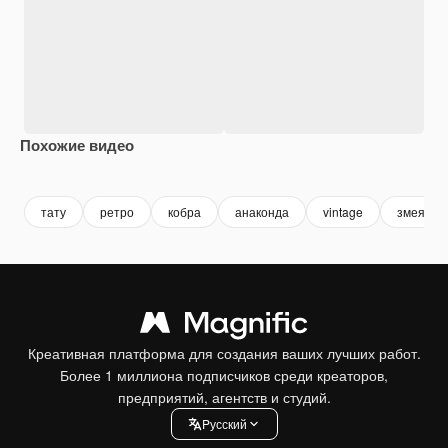
Похожие видео
Premium
Premium
тату
ретро
кобра
анаконда
vintage
змея
Креативная платформа для создания ваших лучших работ.
Более 1 миллиона подписчиков среди креаторов,
предприятий, агентств и студий.
Pусский