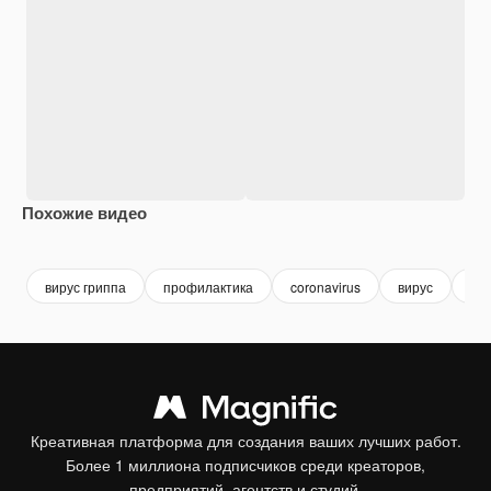
Похожие видео
Premium
Premium
Premium
Premium
вирус гриппа
профилактика
coronavirus
вирус
ин
Креативная платформа для создания ваших лучших работ.
Более 1 миллиона подписчиков среди креаторов,
предприятий, агентств и студий.