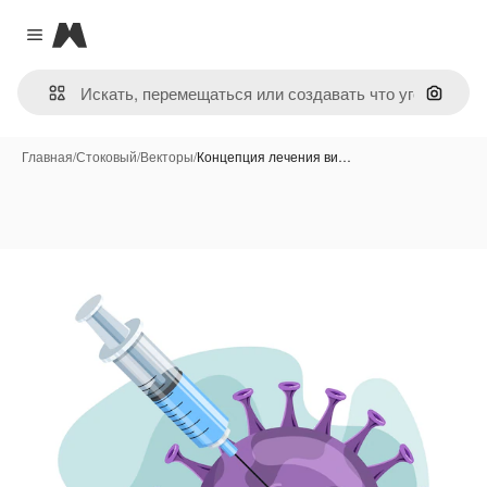
Magnific
Close menu
Поиск 
Главная
/
Стоковый
/
Векторы
/
Концепция лечения ви…