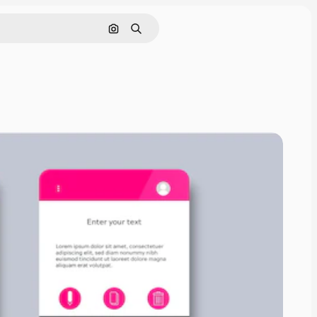
Поиск по изображению
Поиск