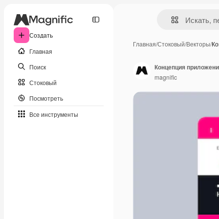
Создать
Главная
/
Стоковый
/
Векторы
/
Ко
Главная
Поиск
Концепция приложени
magnific
Стоковый
Посмотреть
Все инструменты