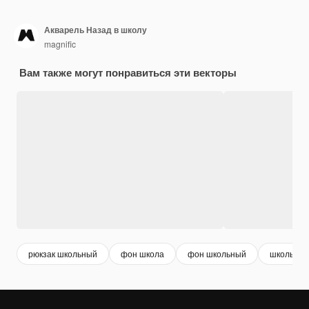
Акварель Назад в школу
magnific
Вам также могут понравиться эти векторы
рюкзак школьный
фон школа
фон школьный
школьны