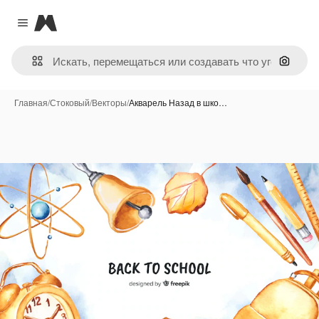
Magnific
Close menu
Поиск 
Главная
/
Стоковый
/
Векторы
/
Акварель Назад в шко…