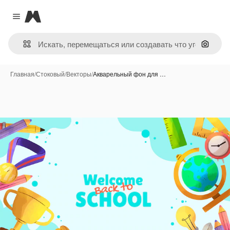
Magnific
Close menu
Поиск 
Главная
/
Стоковый
/
Векторы
/
Акварельный фон для …