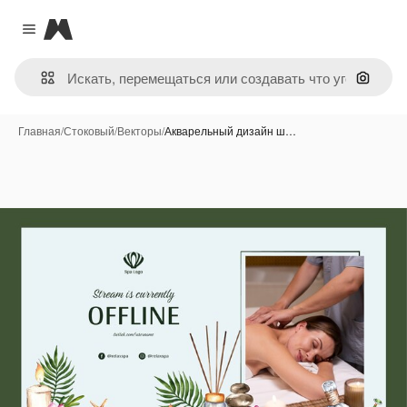
Magnific
Close menu
Поиск 
Главная
/
Стоковый
/
Векторы
/
Акварельный дизайн ш…