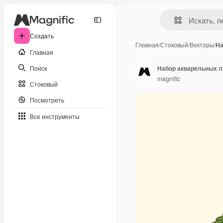
Создать
Главная
/
Стоковый
/
Векторы
/
На
Главная
Поиск
Набор акварельных л
magnific
Стоковый
Посмотреть
Все инструменты