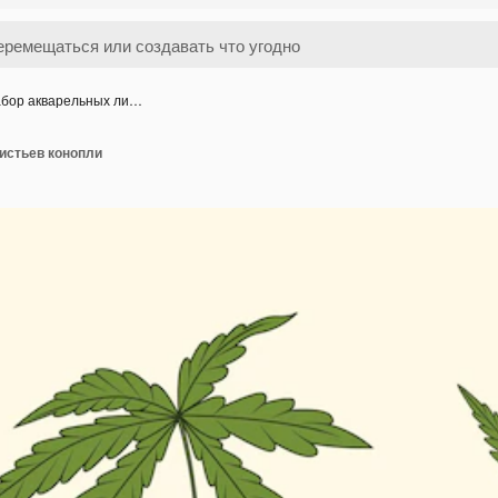
бор акварельных ли…
истьев конопли