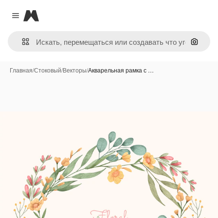
Magnific
Close menu
Поиск 
Главная
/
Стоковый
/
Векторы
/
Акварельная рамка с …