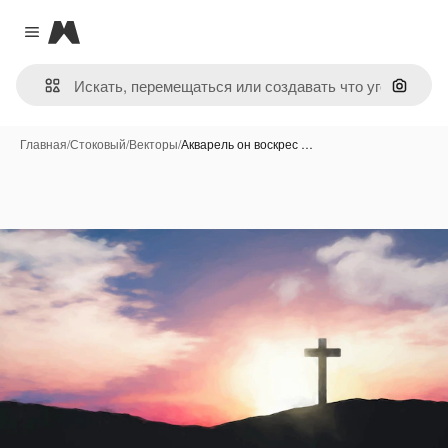
Magnific
Close menu
Поиск 
Главная
/
Стоковый
/
Векторы
/
Акварель он воскрес …