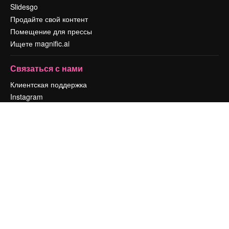
Slidesgo
Продайте свой контент
Помещение для прессы
Ищете magnific.ai
Связаться с нами
Клиентская поддержка
Instagram
YouTube
LinkedIn
TikTok
Discord
X
Reddit
Copyright © 2010-
2026
Freepik Company S.L.U.
Все права защищены
.