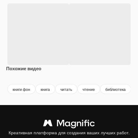
Похожие видео
Premium
Premium
Сгенерировано с помощью ИИ
Premium
Premium
книги фон
книга
читать
чтение
библиотека
Креативная платформа для создания ваших лучших работ.