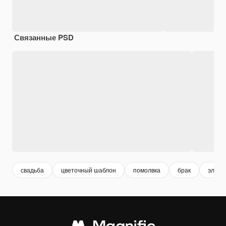
Связанные PSD
свадьба
цветочный шаблон
помолвка
брак
элега