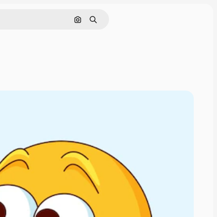
Поиск по изображению
Поиск