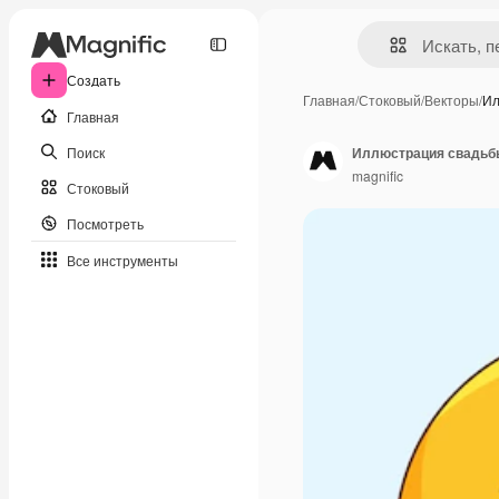
Создать
Главная
/
Стоковый
/
Векторы
/
Ил
Главная
Поиск
Иллюстрация свадьб
magnific
Стоковый
Посмотреть
Все инструменты