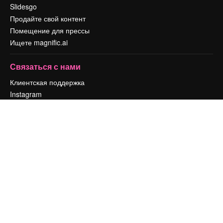
Slidesgo
Продайте свой контент
Помещение для прессы
Ищете magnific.ai
Связаться с нами
Клиентская поддержка
Instagram
YouTube
LinkedIn
TikTok
Discord
X
Reddit
Copyright © 2010-
2026
Freepik Company S.L.U.
Все права защищены
.