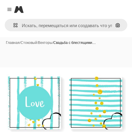
Magnific
Close menu
Поиск 
Главная
/
Стоковый
/
Векторы
/
Свадьба с блестящими…