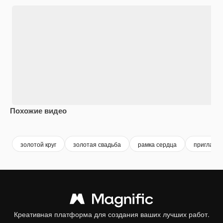
Похожие видео
Premium
Premium
Premium
Premium
золотой круг
золотая свадьба
рамка сердца
приглаше
Креативная платформа для создания ваших лучших работ.