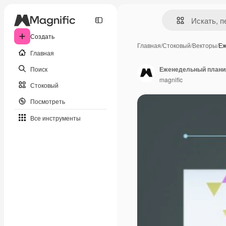
Создать
Главная
/
Стоковый
/
Векторы
/
Еж
Главная
Поиск
Еженедельный планир
magnific
Стоковый
Посмотреть
Все инструменты