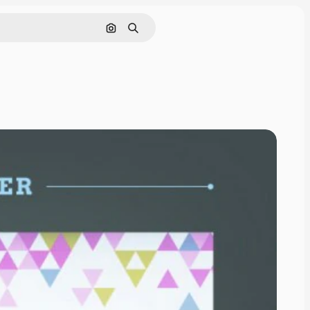
Поиск по изображению
Поиск