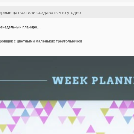
енедельный планиро…
овщик с цветными маленьких треугольников