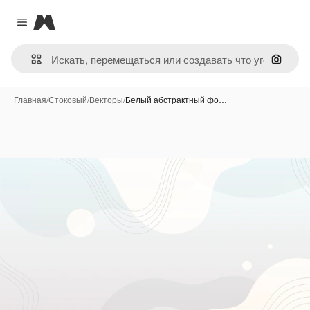
Magnific
Close menu
Поиск 
Главная
/
Стоковый
/
Векторы
/
Белый абстрактный фо…