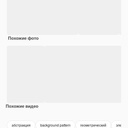
Похожие фото
Похожие видео
Premium
Premium
Premium
Premium
абстракция
background pattern
геометрический
элеме