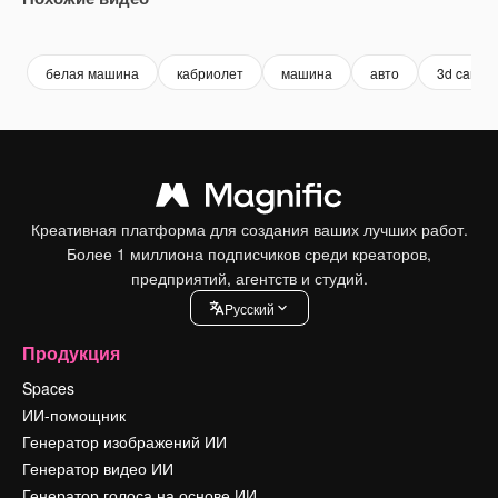
Premium
Premium
Premium
Premium
белая машина
кабриолет
машина
авто
3d car
Креативная платформа для создания ваших лучших работ.
Более 1 миллиона подписчиков среди креаторов,
предприятий, агентств и студий.
Pусский
Продукция
Spaces
ИИ-помощник
Генератор изображений ИИ
Генератор видео ИИ
Генератор голоса на основе ИИ