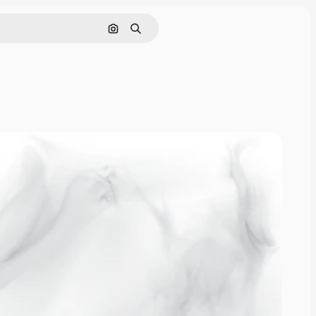
Поиск по изображению
Поиск