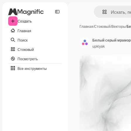
Создать
Главная
/
Стоковый
/
Векторы
/
Бе
Главная
Поиск
Белый серый мрамор 
upklyak
Стоковый
Посмотреть
Все инструменты