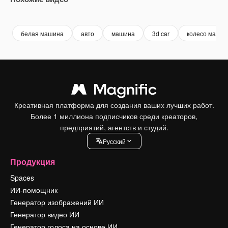
Premium
Premium
Premium
Premium
Сгенериров
белая машина
авто
машина
3d car
колесо маши
Креативная платформа для создания ваших лучших работ.
Более 1 миллиона подписчиков среди креаторов,
предприятий, агентств и студий.
Pусский
Продукция
Spaces
ИИ-помощник
Генератор изображений ИИ
Генератор видео ИИ
Генератор голоса на основе ИИ