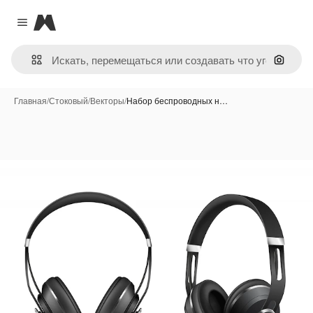
Magnific
Close menu
Поиск 
Главная
/
Стоковый
/
Векторы
/
Набор беспроводных н…