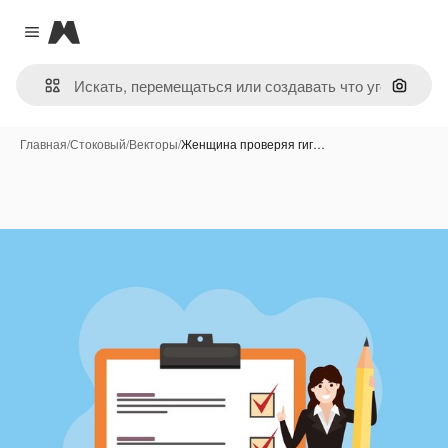
Magnific
Close menu
Поиск 
Главная
/
Стоковый
/
Векторы
/
Женщина проверяя гиг…