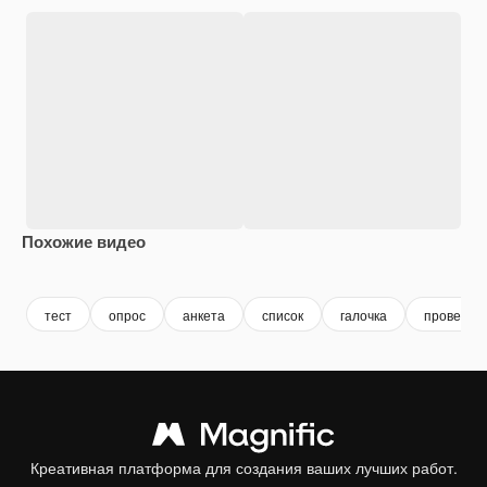
Похожие видео
Premium
Premium
Premium
Premium
тест
опрос
анкета
список
галочка
проверка
Креативная платформа для создания ваших лучших работ.