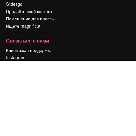
Slidesgo
Продайте свой контент
Помещение для прессы
Ищете magnific.ai
Связаться с нами
Клиентская поддержка
Instagram
YouTube
LinkedIn
TikTok
Discord
X
Reddit
Copyright © 2010-
2026
Freepik Company S.L.U.
Все права защищены
.