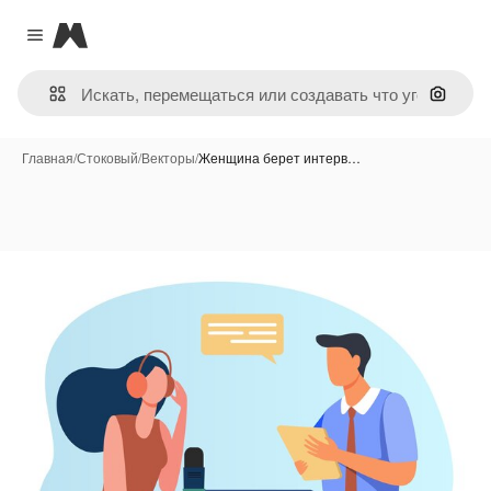
Magnific
Close menu
Поиск 
Главная
/
Стоковый
/
Векторы
/
Женщина берет интерв…