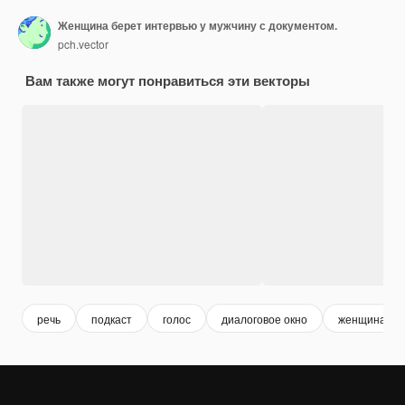
Женщина берет интервью у мужчину с документом.
pch.vector
Вам также могут понравиться эти векторы
речь
подкаст
голос
диалоговое окно
женщина му