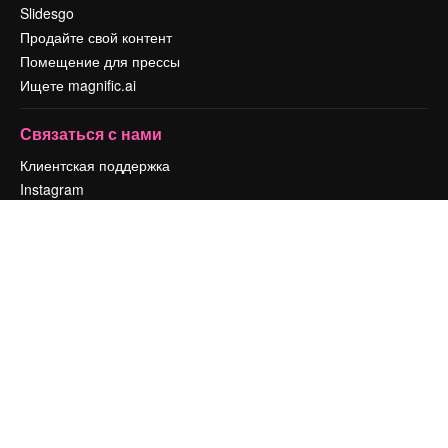
Slidesgo
Продайте свой контент
Помещение для прессы
Ищете magnific.ai
Связаться с нами
Клиентская поддержка
Instagram
YouTube
LinkedIn
TikTok
Discord
X
Reddit
Copyright © 2010-
2026
Freepik Company S.L.U.
Все права защищены
.