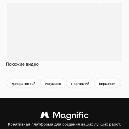
Похожие видео
Premium
Premium
Сгенерировано с помощью ИИ
Premium
Premium
декоративный
искусство
творческий
персонаж
эс
Креативная платформа для создания ваших лучших работ.