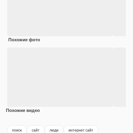
Похожие фото
Похожие видео
Premium
Premium
Сгенерировано с помощью ИИ
Premium
Premium
поиск
сайт
люди
интернет сайт