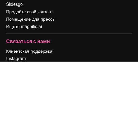
Slidesgo
Продайте свой контент
Помещение для прессы
Ищете magnific.ai
Связаться с нами
Клиентская поддержка
Instagram
YouTube
LinkedIn
TikTok
Discord
X
Reddit
Copyright © 2010-
2026
Freepik Company S.L.U.
Все права защищены
.