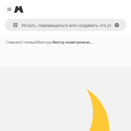
Magnific
Close menu
Поиск 
Главная
/
Стоковый
/
Векторы
/
Вектор геометрическо…