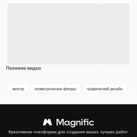
Похожие видео
Premium
Premium
Сгенерировано с помощью ИИ
Premium
Premium
вектор
геометрические фигуры
графический дизайн
г
Креативная платформа для создания ваших лучших работ.