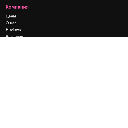
Компания
Цены
О нас
Reviews
Вакансии
Поиск тенденций
Блог
События
Slidesgo
Продайте свой контент
Помещение для прессы
Ищете magnific.ai
Связаться с нами
Клиентская поддержка
Instagram
YouTube
LinkedIn