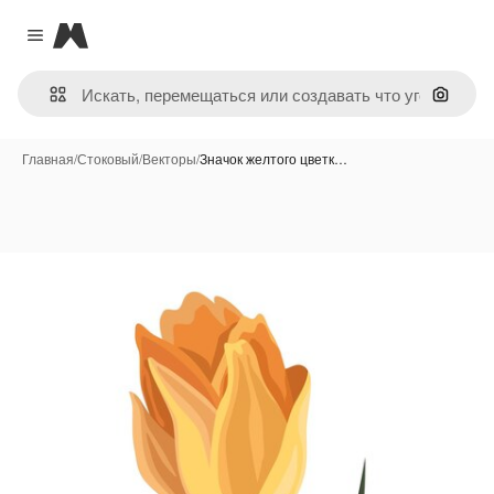
Magnific
Close menu
Поиск 
Главная
/
Стоковый
/
Векторы
/
Значок желтого цветк…