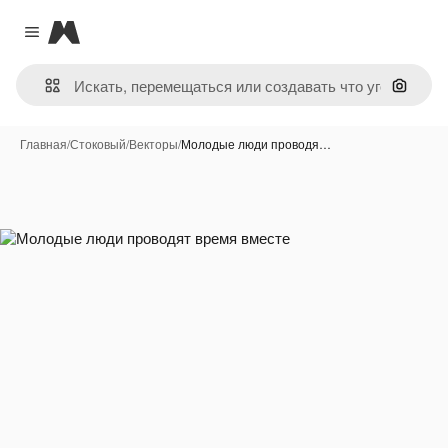
Magnific
Close menu
Поиск 
Главная
/
Стоковый
/
Векторы
/
Молодые люди проводя…