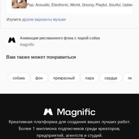
Pop
,
Acoustic
,
Electronic
,
World
,
Groovy
,
Playful
,
Soulful
,
Upbeat
Изучите
другие варианты музыки
Анимация рисованного фона с парой собак
magnific
Вам также может понравиться
Premium
Premium
собака
фон
прекрасный
пара
сердце
любл
Креативная платформа для создания ваших лучших работ.
Более 1 миллиона подписчиков среди креаторов,
предприятий, агентств и студий.