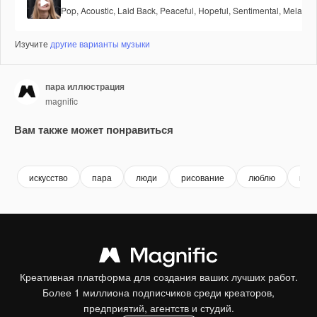
Pop
,
Acoustic
,
Laid Back
,
Peaceful
,
Hopeful
,
Sentimental
,
Melancho
Изучите
другие варианты музыки
пара иллюстрация
magnific
Вам также может понравиться
искусство
пара
люди
рисование
люблю
илл
Креативная платформа для создания ваших лучших работ.
Более 1 миллиона подписчиков среди креаторов,
предприятий, агентств и студий.