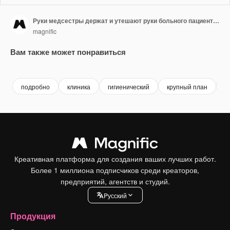
Руки медсестры держат и утешают руки больного пациента на больничной койке.
magnific
Вам также может понравиться
Premium
Premium
подробно
клиника
гигиенический
крупный план
з
Креативная платформа для создания ваших лучших работ.
Более 1 миллиона подписчиков среди креаторов,
предприятий, агентств и студий.
Pусский
Продукция