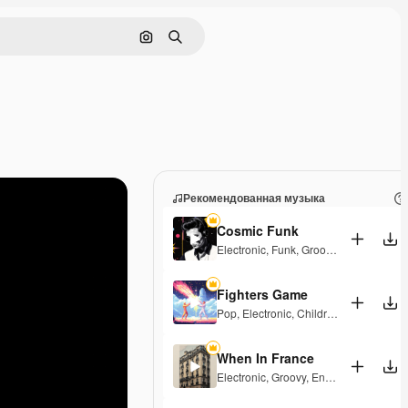
Поиск по изображению
Поиск
Рекомендованная музыка
Cosmic Funk
Electronic
,
Funk
,
Groovy
,
Energetic
Fighters Game
Pop
,
Electronic
,
Children
,
Synthwave
,
When In France
Electronic
,
Groovy
,
Energetic
,
Playful
,