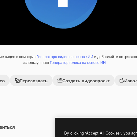
ные видео с помощью
Генератора видео на основе ИИ
и добавляйте потрясающ
используя наш
Генератор голоса на основе ИИ
ео
Пересоздать
Создать видеопроект
Испол
виться
By clicking “Accept All Cookies”, you agr