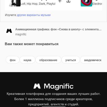
Lofi
,
Hip Hop
,
Dark
,
Playful
Electronic
,
Изучите
другие варианты музыки
Анимационная графика: фон «Снова в школу» с элементами
magnific
Вам также может понравиться
Premium
Premium
фон
наука
образование
учиться
академический
Креативная платформа для создания ваших лучших работ.
Более 1 миллиона подписчиков среди креаторов,
предприятий, агентств и студий.