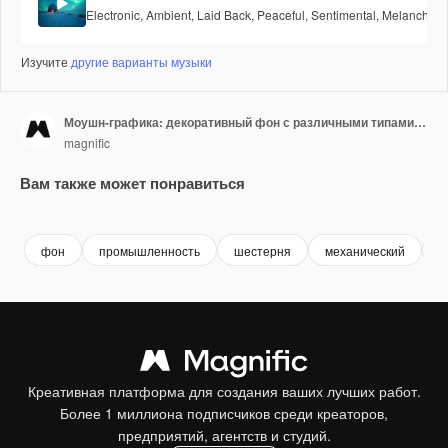
Electronic
,
Ambient
,
Laid Back
,
Peaceful
,
Sentimental
,
Melancholic
Изучите
другие варианты музыки
Моушн-графика: декоративный фон с различными типами шестерен
magnific
Вам также может понравиться
фон
промышленность
шестерня
механический
т
Креативная платформа для создания ваших лучших работ.
Более 1 миллиона подписчиков среди креаторов,
предприятий, агентств и студий.