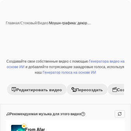
Главная
/
Стоковый
/
Видео
/
Моушн-графика: декор…
Создавайте свои собственные видео с помощью
Генератора видео на
основе ИИ
и добавляйте потрясающие закадровые голоса, используя
наш
Генератор голоса на основе ИИ
Редактировать видео
Пересоздать
Созда
Рекомендуемая музыка для этого видео
From Afar