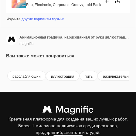
Pop
,
Electronic
,
Corporate
,
Groovy
,
Laid Back
Изучите
другие варианты музыки
Анимационная графика: нарисованная от руки иллюстрация бизнес-кофе
magnific
Вам также может понравиться
расслабляющий
иллюстрация
пить
развлекательный
Креативная платформа для создания ваших лучших работ.
Более 1 миллиона подписчиков среди креаторов,
предприятий, агентств и студий.