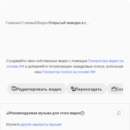
Главная
/
Стоковый
/
Видео
/
Открытый чемодан в с…
Создавайте свои собственные видео с помощью
Генератора видео на
основе ИИ
и добавляйте потрясающие закадровые голоса, используя
наш
Генератор голоса на основе ИИ
Редактировать видео
Пересоздать
Созда
Рекомендуемая музыка для этого видео
Изучите
другие варианты музыки