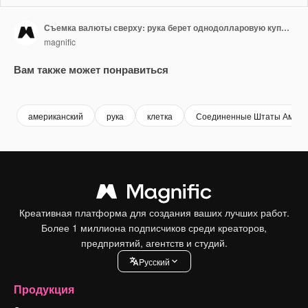
Съемка валюты сверху: рука берет однодолларовую купюру США рядом с мобильным телефоном с хромакеем 1
magnific
Вам также может понравиться
американский
рука
клетка
Соединенные Штаты Амери
Креативная платформа для создания ваших лучших работ.
Более 1 миллиона подписчиков среди креаторов,
предприятий, агентств и студий.
Pусский
Продукция