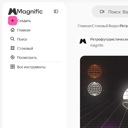
Создать
Главная
/
Стоковый
/
Видео
/
Ретр
Главная
Поиск
Ретрофутуристически
magnific
Стоковый
Посмотреть
Все инструменты