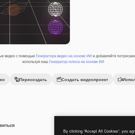
ные видео с помощью
Генератора видео на основе ИИ
и добавляйте потрясающ
используя наш
Генератор голоса на основе ИИ
ео
Пересоздать
Создать видеопроект
Испол
виться
By clicking “Accept All Cookies”, you agr