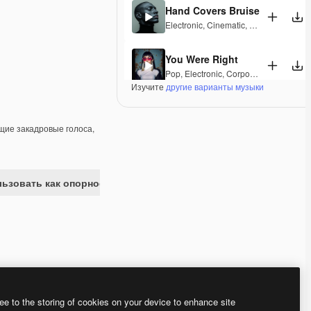
Hand Covers Bruise
Electronic
,
Cinematic
,
Synthwave
,
Dra
You Were Right
Pop
,
Electronic
,
Corporate
,
Synthwave
Изучите
другие варианты музыки
Silicon Date
Pop
,
Electronic
,
Synthwave
,
Energetic
ие закадровые голоса,
Lost in Pixels
Synthwave
,
Groovy
,
Energetic
ьзовать как опорное изображение
Tokyo Rain
Electronic
,
Corporate
,
Synthwave
,
Hap
Bright Lights In Silent Rooms
Cinematic
,
Synthwave
,
Energetic
Premium
Premium
Premium
Premium
ee to the storing of cookies on your device to enhance site