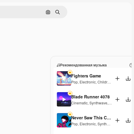
Поиск по изображению
Поиск
Рекомендованная музыка
Fighters Game
Pop
,
Electronic
,
Children
,
Synthwave
,
Blade Runner 4078
Cinematic
,
Synthwave
,
Dramatic
,
Ener
Never Saw This Coming
Pop
,
Electronic
,
Synthwave
,
Groovy
,
En