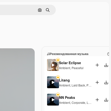
Поиск по изображению
Поиск
Рекомендованная музыка
Solar Eclipse
Ambient
,
Peaceful
Litang
Ambient
,
Laid Back
,
Peaceful
,
Hopeful
NN Peaks
Ambient
,
Corporate
,
Laid Back
,
Peacef