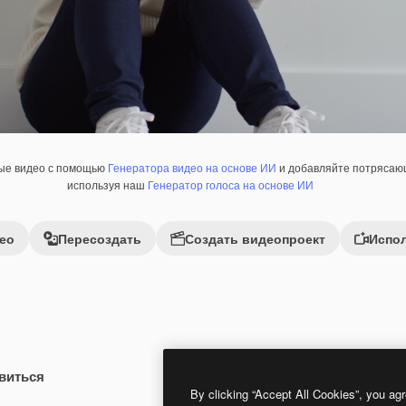
ные видео с помощью
Генератора видео на основе ИИ
и добавляйте потрясающ
используя наш
Генератор голоса на основе ИИ
ео
Пересоздать
Создать видеопроект
Испол
виться
 помощью ИИ
Premium
Premium
Сгенерировано с помощью ИИ
By clicking “Accept All Cookies”, you agr