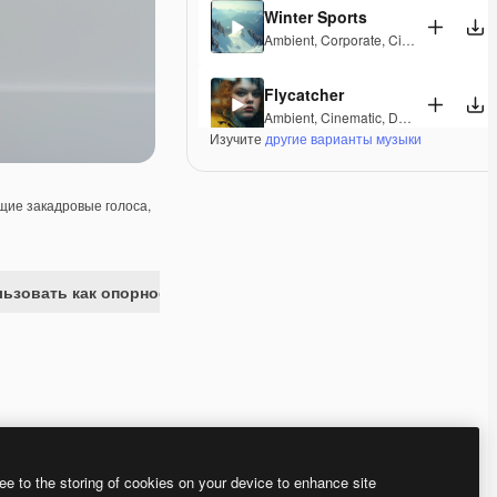
Winter Sports
Ambient
,
Corporate
,
Cinematic
,
Peacef
Flycatcher
Ambient
,
Cinematic
,
Dramatic
,
Peacefu
Изучите
другие варианты музыки
Vostoc
Ambient
,
Cinematic
,
Dramatic
,
Laid Ba
ие закадровые голоса,
Mirage Lounge
Lounge
,
Ambient
,
Laid Back
,
Peaceful
ьзовать как опорное изображение
Valleys And Peaks
Ambient
,
Peaceful
,
Hopeful
,
Melanchol
Radiant Peace
Electronic
,
Ambient
,
Happy
,
Peaceful
Premium
Premium
Premium
Premium
ee to the storing of cookies on your device to enhance site