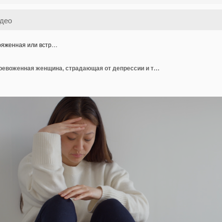
яженная или встр…
Напряженная или встревоженная женщина, страдающая от депрессии и тревоги, сидит на полу, прислонившись к стене дома 1